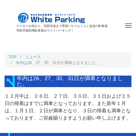
Tog
マイカーお預かり、羽田空港まで専用バスでらくらく送迎の駐車場
羽田空港民間駐車場ホワイトパーキング！
nav
TOP
ニュース
年内は26、27、30、31日が満車となりました。
年内は26、27、30、31日が満車となりまし
た。
１２月中は、２６日、２７日、３０日、３１日および２５
日の帰着はすでに満車となっております。また新年１月
は、１月１日、２日が満車となり、３日の帰着も満車とな
っております。ご容赦賜りますようお願い申し上げます。