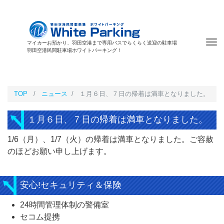
Tog
マイカーお預かり、羽田空港まで専用バスでらくらく送迎の駐車場
羽田空港民間駐車場ホワイトパーキング！
nav
TOP
ニュース
１月６日、７日の帰着は満車となりました。
１月６日、７日の帰着は満車となりました。
1/6（月）、1/7（火）の帰着は満車となりました。ご容赦
のほどお願い申し上げます。
安心!セキュリティ＆保険
24時間管理体制の警備室
セコム提携